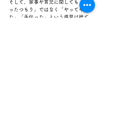
そして、家事や育児に関しても「や
ったつもり」ではなく「やってやっ
た」「手伝った」という感覚は捨て
て、「やって当たり前」を目指し
て、新人のバイトのつもりで教えて
もらい覚えて行動しましょう。
是非、『イクメン』ではなく『父
親』を目指して、そして大事な妻を
『母親』ではなく女性として扱える
のはパートナーである自分だけだと
忘れないで頂ければと思います。
コラム