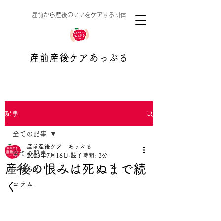
​産前から産後のママをケアする団体
産前産後ケアあっぷる
記事
全ての記事
産前産後ケア あっぷる
全ての記事
2023年7月16日
読了時間: 3分
産後の恨みは死ぬまで続
お知らせ
く
コラム