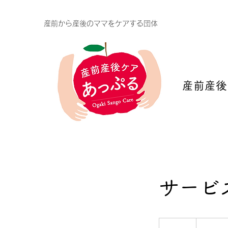
​産前から産後のママをケアする団体
産前産後
サービ
19.99
円