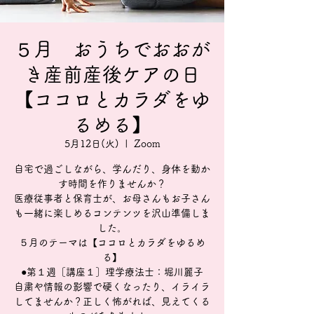
５月 おうちでおおが
き産前産後ケアの日
【ココロとカラダをゆ
るめる】
5月12日(火)
  |  
Zoom
自宅で過ごしながら、学んだり、身体を動か
す時間を作りませんか？
医療従事者と保育士が、お母さんもお子さん
も一緒に楽しめるコンテンツを沢山準備しま
した。
５月のテーマは【ココロとカラダをゆるめ
る】
●第１週［講座１］理学療法士：堀川麗子
自粛や情報の影響で硬くなったり、イライラ
してませんか？正しく怖がれば、見えてくる